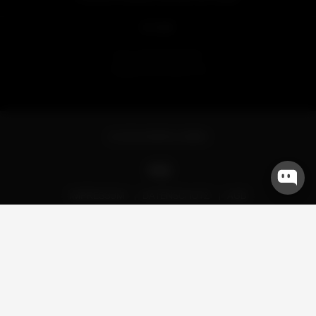
kontakt
anruf +49 69 87006570
togo@moriki-frankfurt.de
© 2025 MORIKI GMBH
IMPRESSUM
DATENSCHUTZ
AGB