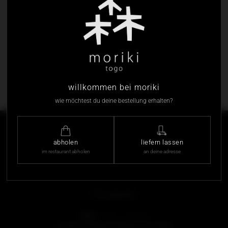
ich stimme dem
datenschutz
&
agb
zu
lieferzeitpunkt wählen
EMPFEHLUNGEN FÜR SIE
willkommen bei moriki
wie möchtest du deine bestellung erhalten?
standort
abholen
liefern lassen
moriki togo
im restaurant abholen
an deine adresse
bockenheimer landstraße 24
60323 frankfurt
öffnungszeiten
täglich
11:30 – 21:00 uhr
in unserem restaurant sind keine tiere erlaubt.